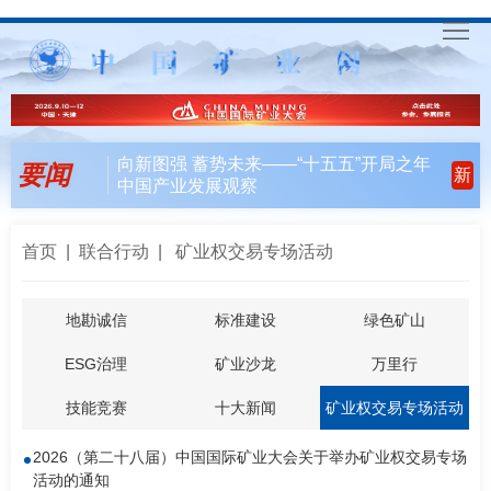
首
页
要
向新图强 蓄势未来——“十五五”开局之年
要闻
新
中国产业发展观察
闻
行
天
业
会
首页
|
联合行动
| 矿业权交易专场活动
下
风
员
联
地勘诚信
标准建设
绿色矿山
向
风
合
入
ESG治理
矿业沙龙
万里行
采
行
会
矿
技能竞赛
十大新闻
矿业权交易专场活动
动
指
联
English
2026（第二十八届）中国国际矿业大会关于举办矿业权交易专场
活动的通知