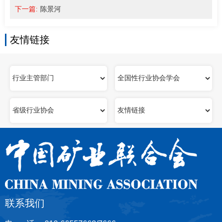
下一篇:
陈景河
友情链接
联系我们