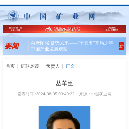
首
页
要
向新图强 蓄势未来——“十五五”开局之年
要闻
新
中国产业发展观察
闻
行
天
业
会
首页
|
矿联足迹
|
负责人
|
正文
下
风
员
联
丛革臣
向
风
合
入
发表时间 :2024-08-05 00:49:22 来源：中国矿业网
采
行
会
矿
动
指
联
English