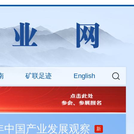
南
矿联足迹
English
权益
大新闻
CMA News
会费标准
矿业权交易专场活动
About
查询
之年中国产业发展观察
新