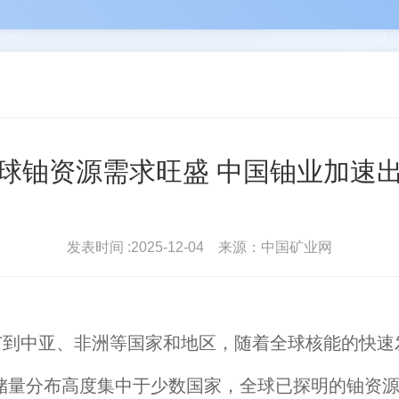
河
苑占永
驻会
丛卫克
协会简介
协会
雄
王进平
北地...
波
单孔...
会员登录
常务理
球铀资源需求旺盛 中国铀业加速
发表时间 :2025-12-04 来源：中国矿业网
到中亚、非洲等国家和地区，随着全球核能的快速
量分布高度集中于少数国家，全球已探明的铀资源