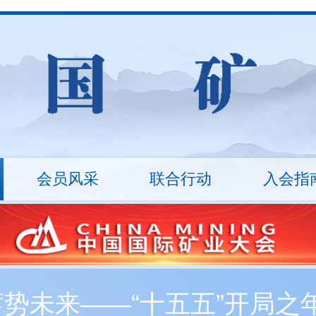
会员风采
联合行动
入会指
山
统计数据
ESG治理
矿业沙龙
行业报告
万里行
技术装备
入会流程
技能竞赛
会员
十
秘书长
会员展示
协会架构
会员
丛革臣
车长波
20...
刘敬锟
监事长
蓄势未来——“十五五”开局
新入会会员