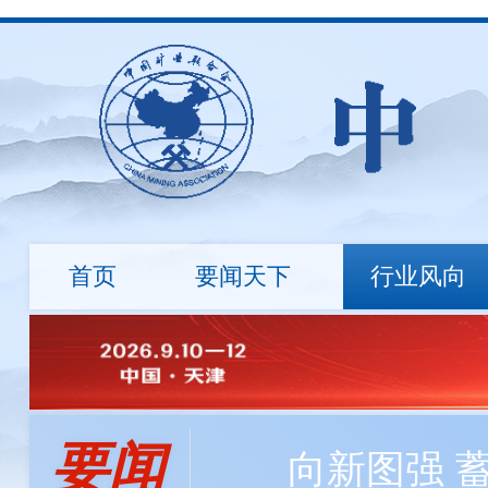
首页
要闻天下
行业风向
行业资讯
地勘诚信
国际动态
标准建设
市场行情
绿色矿
会长
会员资讯
负责人
程利伟
程利伟
王永才
王炯辉
王蕾
探矿工程所自主研发数字岩心钻机，最大钻进深度达
要闻
冯 玉
刘 钦
刘炳宇
邹玮
向新图强 
中国矿业大学筹建战略矿产资源学院