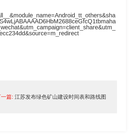
_all__&module_name=Android_tt_others&sha
MS4wLjABAAAAD6HbM2688ceGfcQ1tbmaha
wechat&utm_campaign=client_share&utm_
ecc234dd&source=m_redirect
一篇:
江苏发布绿色矿山建设时间表和路线图