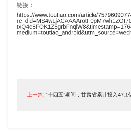
链接：
https://www.toutiao.com/article/7579609
re_did=MS4wLjACAAAArotF0pM7wh1ZOI7
txQ4e8FOK1Z5grbFnqlW8&timestamp=17648
medium=toutiao_android&utm_source=wec
上一篇:
“十四五”期间，甘肃省累计投入47.1亿