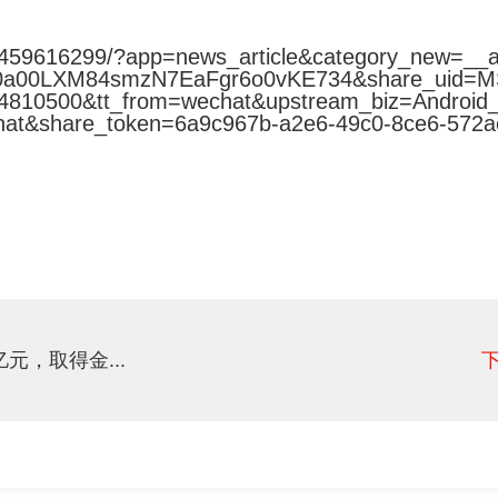
077459616299/?app=news_article&category_new=_
0a00LXM84smzN7EaFgr6o0vKE734&share_uid=
10500&tt_from=wechat&upstream_biz=Android_
hat&share_token=6a9c967b-a2e6-49c0-8ce6-572a
元，取得金...
下