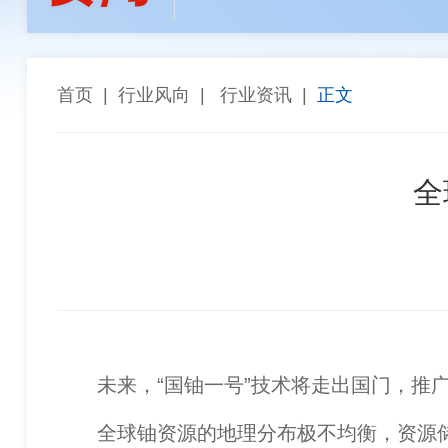
孙焕泉
李全生
陈长宏
陈景
张斗群
王乐译
唐 社
董建
“能参与西芒杜项目，再苦再累都值得”——天津华
高同栓
任 辉
罗智波
车长
首页
|
行业风向
|
行业资讯
|
正文
希尔威参股企业实现厄瓜多尔金铜矿勘探重大突破 
金川集团与武汉科技大学座谈交流
全
未来，“国铀一号”技术将走出国门，推广
全球铀资源的地理分布极不均衡，资源储