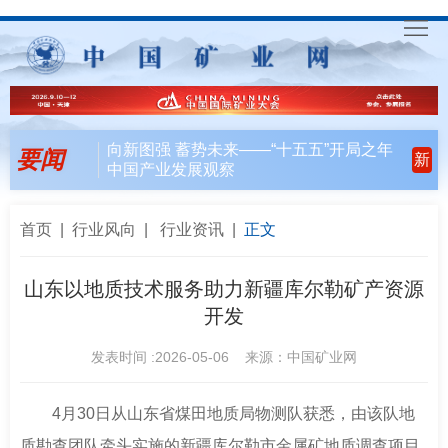
首
页
要
向新图强 蓄势未来——“十五五”开局之年
要闻
新
中国产业发展观察
闻
行
天
业
会
首页
|
行业风向
|
行业资讯
|
正文
下
风
员
联
山东以地质技术服务助力新疆库尔勒矿产资源
开发
向
风
合
入
发表时间 :2026-05-06 来源：中国矿业网
采
行
会
矿
动
指
联
English
4月30日从山东省煤田地质局物测队获悉，由该队地
质勘查团队牵头实施的新疆库尔勒市金属矿地质调查项目