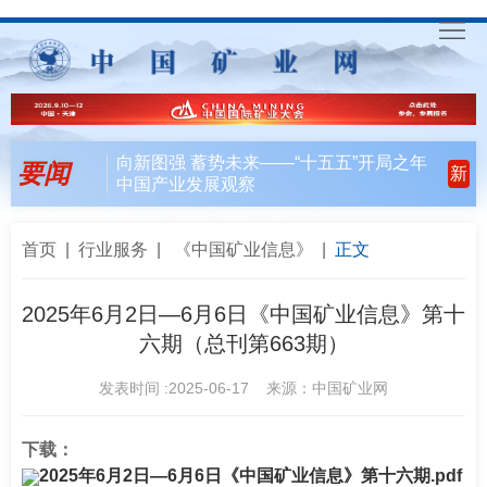
首
页
要
向新图强 蓄势未来——“十五五”开局之年
要闻
新
中国产业发展观察
闻
行
天
业
会
首页
|
行业服务
|
《中国矿业信息》
|
正文
下
风
员
联
2025年6月2日—6月6日《中国矿业信息》第十
六期（总刊第663期）
向
风
合
入
发表时间 :2025-06-17 来源：中国矿业网
采
行
会
矿
动
指
联
English
下载：
2025年6月2日—6月6日《中国矿业信息》第十六期.pdf