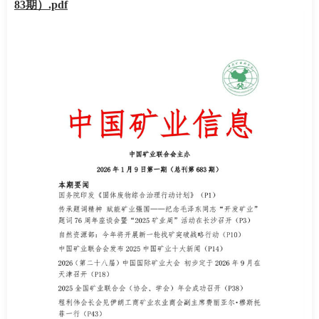
8
3
期）
.pdf
南
足
迹