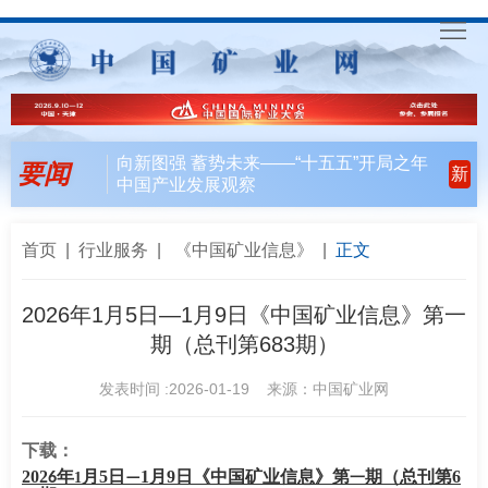
首
页
要
向新图强 蓄势未来——“十五五”开局之年
要闻
新
中国产业发展观察
闻
行
天
业
会
首页
|
行业服务
|
《中国矿业信息》
|
正文
下
风
员
联
2026年1月5日—1月9日《中国矿业信息》第一
期（总刊第683期）
向
风
合
入
发表时间 :2026-01-19 来源：中国矿业网
采
行
会
矿
动
指
联
English
下载：
202
年
月
5
日
1
月
9
日《中国矿业信息》第
期（总刊第
6
6
1
—
一