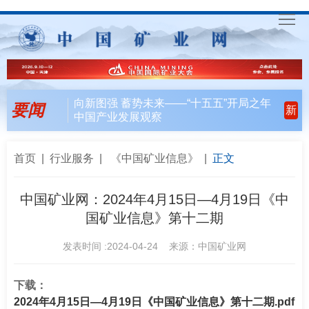
首
页
要
向新图强 蓄势未来——“十五五”开局之年
要闻
新
中国产业发展观察
闻
行
天
业
会
首页
|
行业服务
|
《中国矿业信息》
|
正文
下
风
员
联
中国矿业网：2024年4月15日—4月19日《中
国矿业信息》第十二期
向
风
合
入
发表时间 :2024-04-24 来源：中国矿业网
采
行
会
矿
动
指
联
English
下载：
2024年4月15日—4月19日《中国矿业信息》第十二期.pdf