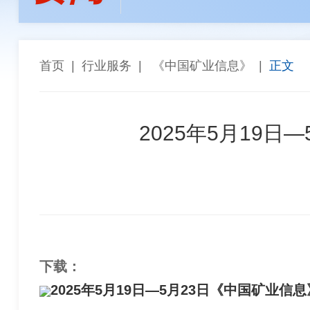
孙焕泉
李全生
陈长宏
陈景
张斗群
王乐译
唐 社
董建
“能参与西芒杜项目，再苦再累都值得”——天津华
高同栓
任 辉
罗智波
车长
首页
|
行业服务
|
《中国矿业信息》
|
正文
希尔威参股企业实现厄瓜多尔金铜矿勘探重大突破 
金川集团与武汉科技大学座谈交流
2025年5月19
下载：
2025年5月19日—5月23日《中国矿业信息