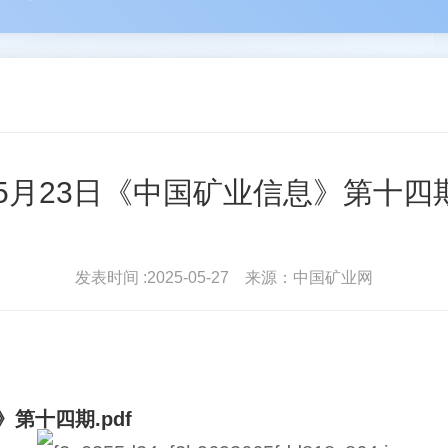
河
苑占永
驻会
丛卫克
协会简介
协会
雄
王进平
北地...
波
单孔...
会员登录
常务理
日—5月23日《中国矿业信息》第十四
发表时间 :2025-05-27 来源：中国矿业网
》第十四期.pdf