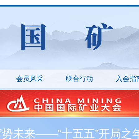
会员风采
联合行动
入会指
山
统计数据
ESG治理
矿业沙龙
行业报告
万里行
技术装备
入会流程
技能竞赛
会员
十
秘书长
会员展示
协会架构
会员
丛革臣
车长波
20...
刘敬锟
监事长
蓄势未来——“十五五”开局
新入会会员