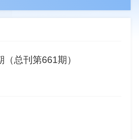
领导
负责人
副会长单位
章程
组织机构
分支机构
联系我们
事单位
理事单位
会员单位
期（总刊第661期）