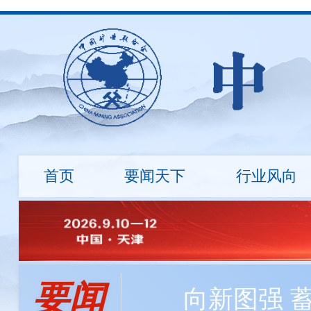
首页
要闻天下
行业风向
行业资讯
地勘诚信
国际动态
标准建设
市场行情
绿色矿
会长
会员资讯
负责人
程利伟
程利伟
王永才
王炯辉
王蕾
探矿工程所自主研发数字岩心钻机，最大钻进深度达
要闻
冯 玉
刘 钦
刘炳宇
邹玮
向新图强 
中国矿业大学筹建战略矿产资源学院