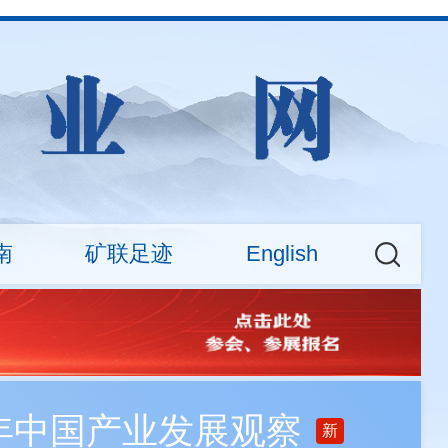
南
矿联足迹
English
权益
大新闻
CMA News
会费标准
矿业权交易专场活动
About
查询
之年中国产业发展观察
新