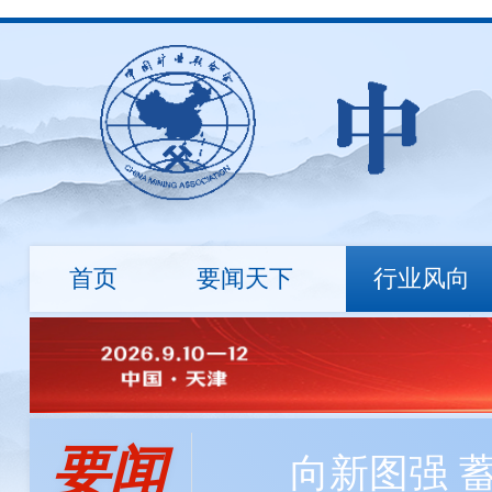
首页
要闻天下
行业风向
行业资讯
地勘诚信
国际动态
标准建设
市场行情
绿色矿
会长
会员资讯
负责人
程利伟
程利伟
王永才
王炯辉
王蕾
探矿工程所自主研发数字岩心钻机，最大钻进深度达
要闻
冯 玉
刘 钦
刘炳宇
邹玮
向新图强 
中国矿业大学筹建战略矿产资源学院