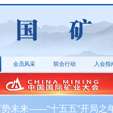
会员风采
联合行动
入会指
山
统计数据
ESG治理
矿业沙龙
行业报告
万里行
技术装备
入会流程
技能竞赛
会员
十
秘书长
会员展示
协会架构
会员
丛革臣
车长波
20...
刘敬锟
监事长
蓄势未来——“十五五”开局
新入会会员