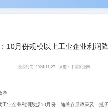
河
苑占永
驻会
丛卫克
协会简介
协会
雄
王进平
北地...
波
单孔...
会员登录
常务理
：10月份规模以上工业企业利润
发表时间 :2024-11-27 来源：中国矿业网
收窄
业企业利润数据10月份，随着存量政策及一揽子