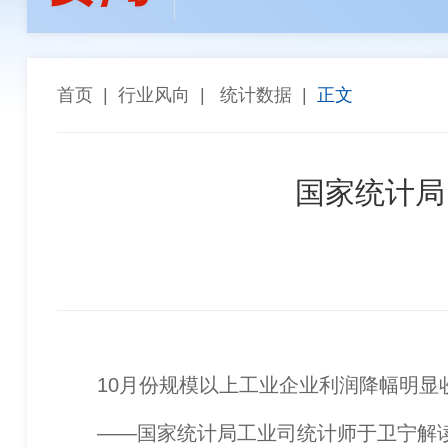
孙焕泉
李全生
陈长宏
陈景
张斗群
王乐译
唐 社
董建
“能参与西芒杜项目，再苦再累都值得”——天津华
高同栓
任 辉
罗智波
车长
首页
|
行业风向
|
统计数据
|
正文
希尔威参股企业实现厄瓜多尔金铜矿勘探重大突破 
金川集团与武汉科技大学座谈交流
国家统计局
10月份规模以上工业企业利润降幅明显
——国家统计局工业司统计师于卫宁解读工