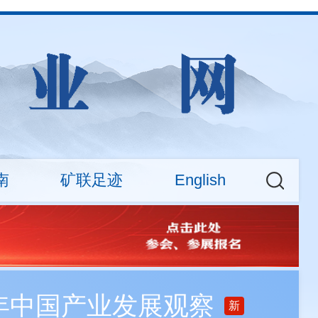
南
矿联足迹
English
权益
大新闻
CMA News
会费标准
矿业权交易专场活动
About
查询
之年中国产业发展观察
新