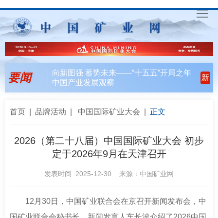
首
页
要
向新图强 蓄势未来——“十五五”开局之年
要闻
新
中国产业发展观察
闻
行
天
业
会
首页
|
品牌活动
|
中国国际矿业大会
|
正文
下
风
员
联
2026（第二十八届）中国国际矿业大会 初步
定于2026年9月在天津召开
向
风
合
入
发表时间 :2025-12-30 来源：中国矿业网
采
行
会
矿
动
指
联
English
12月30日，中国矿业联合会在京召开新闻发布会，中
国矿业联合会秘书长、新闻发言人车长波介绍了2026中国