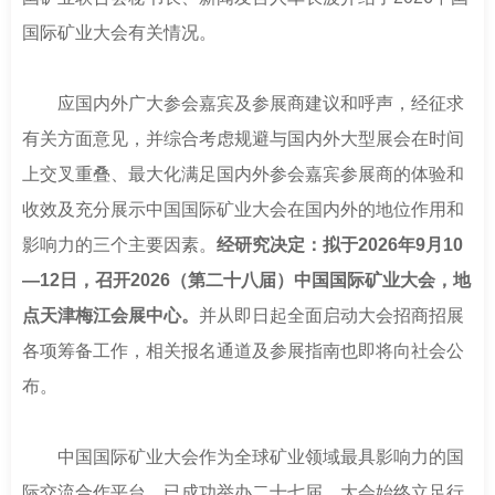
南
足
国际矿业大会有关情况。
迹
应国内外广大参会嘉宾及参展商建议和呼声，经征求
有关方面意见，并综合考虑规避与国内外大型展会在时间
上交叉重叠、最大化满足国内外参会嘉宾参展商的体验和
收效及充分展示中国国际矿业大会在国内外的地位作用和
影响力的三个主要因素。
经研究决定：拟于2026年9月10
—12日，召开2026（第二十八届）中国国际矿业大会，地
点天津梅江会展中心。
并从即日起全面启动大会招商招展
各项筹备工作，相关报名通道及参展指南也即将向社会公
布。
中国国际矿业大会作为全球矿业领域最具影响力的国
际交流合作平台，已成功举办二十七届。大会始终立足行