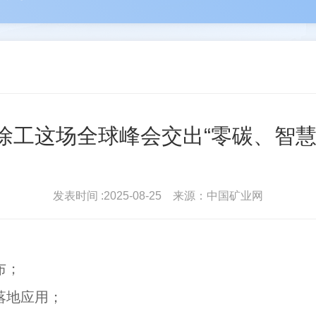
河
苑占永
驻会
丛卫克
协会简介
协会
雄
王进平
北地...
波
单孔...
会员登录
常务理
徐工这场全球峰会交出“零碳、智慧
发表时间 :2025-08-25 来源：中国矿业网
布；
落地应用；