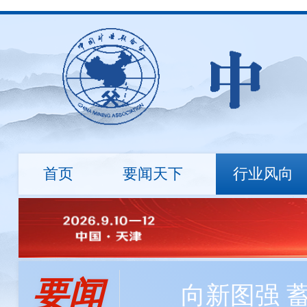
首页
要闻天下
行业风向
行业资讯
地勘诚信
国际动态
标准建设
市场行情
绿色矿
会长
会员资讯
负责人
程利伟
程利伟
王永才
王炯辉
王蕾
探矿工程所自主研发数字岩心钻机，最大钻进深度达
要闻
冯 玉
刘 钦
刘炳宇
邹玮
向新图强 
中国矿业大学筹建战略矿产资源学院