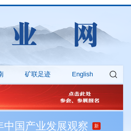
南
矿联足迹
English
权益
大新闻
CMA News
会费标准
矿业权交易专场活动
About
查询
之年中国产业发展观察
新