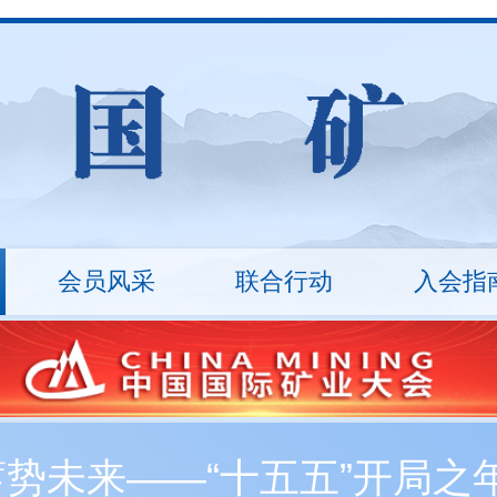
会员风采
联合行动
入会指
山
统计数据
ESG治理
矿业沙龙
行业报告
万里行
技术装备
入会流程
技能竞赛
会员
十
秘书长
会员展示
协会架构
会员
丛革臣
车长波
20...
刘敬锟
监事长
蓄势未来——“十五五”开局
新入会会员