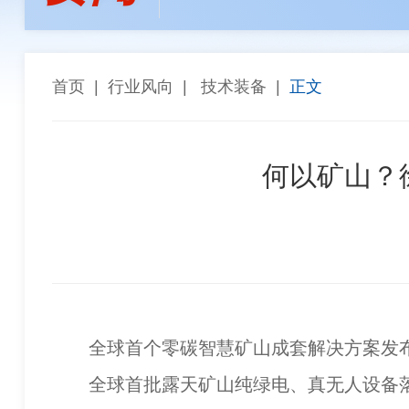
孙焕泉
李全生
陈长宏
陈景
张斗群
王乐译
唐 社
董建
“能参与西芒杜项目，再苦再累都值得”——天津华
高同栓
任 辉
罗智波
车长
首页
|
行业风向
|
技术装备
|
正文
希尔威参股企业实现厄瓜多尔金铜矿勘探重大突破 
金川集团与武汉科技大学座谈交流
何以矿山？
全球首个零碳智慧矿山成套解决方案发
全球首批露天矿山纯绿电、真无人设备