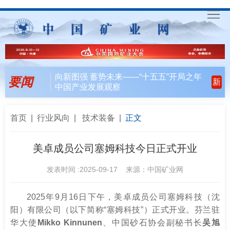
首
页
要
向新图强 蓄势未来——“十五五”开局之年
要闻
新
中国产业发展观察
闻
行
天
业
会
首页
|
行业风向
|
技术装备
|
正文
下
风
员
联
美卓成员公司塞姆科技今日正式开业
向
风
合
入
发表时间 :2025-09-17 来源：中国矿业网
采
行
会
矿
2025年9月16日下午，美卓成员公司塞姆科技（沈
阳）有限公司（以下简称“塞姆科技”）正式开业。芬兰驻
动
指
联
English
华大使
Mikko Kinnunen
、中国砂石协会副秘书长
吴旭