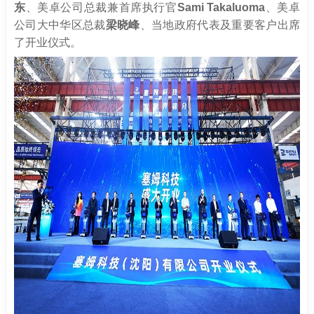
南
足
东
、美卓公司总裁兼首席执行官
Sami Takaluoma
、美卓
公司大中华区总裁
梁晓峰
、当地政府代表及重要客户出席
迹
了开业仪式。