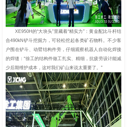
XE950H的“大块头”里藏着“精实力”：黄金配比斗杆结
合490kN铲斗挖掘力，可轻松挖起各类矿石物料。不少客
户围在铲斗、动臂结构件旁，仔细观察机器人自动化焊接
的焊缝：“徐工的结构件做工扎实、精细，抗疲劳设计能减
少后期维护成本，这对我们矿山来说太重要了。”