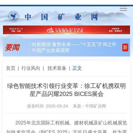
首
页
要
向新图强 蓄势未来——“十五五”开局之年
要闻
新
中国产业发展观察
闻
行
天
业
会
首页
|
行业风向
|
技术装备
|
正文
下
风
员
联
绿色智能技术引领行业变革：徐工矿机携双明
星产品闪耀2025 BICES展会
向
风
合
入
发表时间 :2025-09-24 来源：中国矿业网
采
行
会
矿
动
指
联
English
2025年北京国际工程机械、建材机械及矿山机械展览
与技术交流会（BICES 2025）于近日盛大开幕。作为零