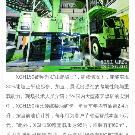
XGH150被称为“矿山爬坡王”，满载情况下，能够实现
30%陡坡上平稳起步、加速，展现出强劲的爬坡性能与重
载能力。现场技术人员介绍：“在国内大型露天煤矿的实测
中，XGH150相比传统柴油矿卡，单台车年均节油超2.4万
升，按当前油价计算，每年可为客户节省运营成本超16万
元。”此外，XGH150额定载重达95吨，堆装容积60m³，
采用高强度耐磨钢货厢，真正实现“绿色节能”与“重载可