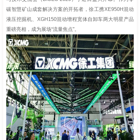
南
足
碳智慧矿山成套解决方案的开拓者，徐工携XE950H混动
迹
液压挖掘机、XGH150混动增程宽体自卸车两大明星产品
重磅亮相，成为展场“流量焦点”。