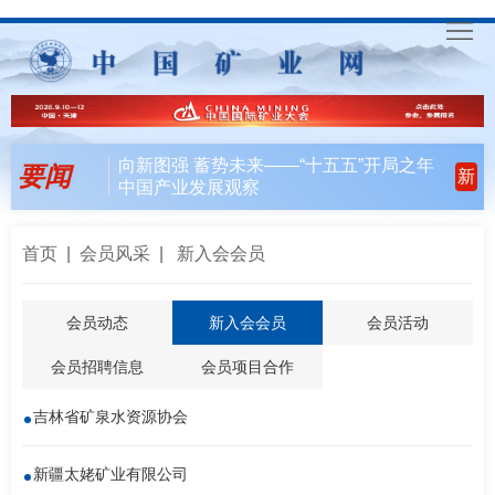
首
页
要
向新图强 蓄势未来——“十五五”开局之年
要闻
新
中国产业发展观察
闻
行
天
业
会
首页
|
会员风采
| 新入会会员
下
风
员
联
会员动态
新入会会员
会员活动
向
风
合
入
会员招聘信息
会员项目合作
采
行
会
矿
吉林省矿泉水资源协会
动
指
联
English
新疆太姥矿业有限公司