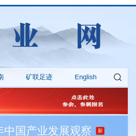
南
矿联足迹
English
权益
大新闻
CMA News
会费标准
矿业权交易专场活动
About
查询
之年中国产业发展观察
新