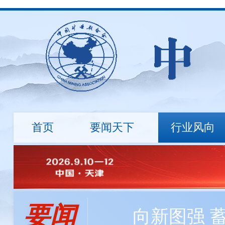
首页
要闻天下
行业风向
行业资讯
地勘诚信
国际动态
标准建设
市场行情
绿色矿
会长
会员资讯
负责人
程利伟
程利伟
王永才
王炯辉
王蕾
探矿工程所自主研发数字岩心钻机，最大钻进深度达
要闻
冯 玉
刘 钦
刘炳宇
邹玮
向新图强 
中国矿业大学筹建战略矿产资源学院