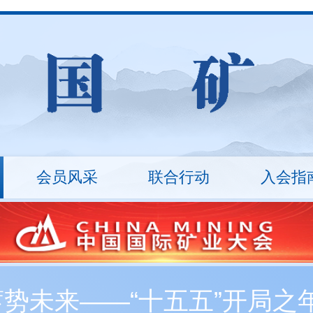
会员风采
联合行动
入会指
山
统计数据
ESG治理
矿业沙龙
行业报告
万里行
技术装备
入会流程
技能竞赛
会员
十
秘书长
会员展示
协会架构
会员
丛革臣
车长波
20...
刘敬锟
监事长
蓄势未来——“十五五”开局
新入会会员