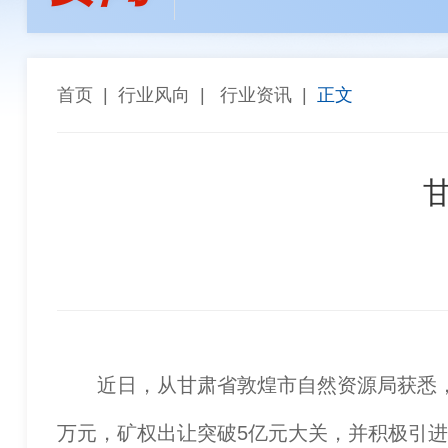
孙焕泉
李全生
陈长宏
陈景
张斗群
王乐译
唐 社
董建
“能参与西芒杜项目，再苦再累都值得”——天津华
高同栓
任 辉
罗智波
车长
首页
|
行业风向
|
行业资讯
|
正文
希尔威参股企业实现厄瓜多尔金铜矿勘探重大突破 
金川集团与武汉科技大学座谈交流
近日，从甘肃省敦煌市自然资源局获悉，20
万元，矿权出让突破5亿元大关，并积极引进