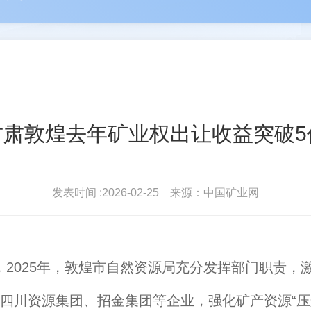
河
苑占永
驻会
丛卫克
协会简介
协会
雄
王进平
北地...
波
单孔...
会员登录
常务理
甘肃敦煌去年矿业权出让收益突破5
发表时间 :2026-02-25 来源：中国矿业网
25年，敦煌市自然资源局充分发挥部门职责，激发
四川资源集团、招金集团等企业，强化矿产资源“压