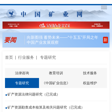
首
页
要
向新图强 蓄势未来——“十五五”开局之年
要闻
新
中国产业发展观察
闻
行
天
业
会
首页
|
行业服务
| 专题研究
下
风
员
联
法律咨询
教育培训
技术服务
向
风
合
入
专题研究
《中国矿业信息》
权益维护
采
行
会
矿
矿产资源法律问题研究（已完成）
动
指
联
English
矿产资源勘查成本核算及相关问题研究（已完成）