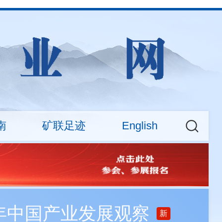
南
矿联足迹
English
权益
大新闻
CMA News
会费标准
矿业权交易专场活动
About
查询
之年中国产业发展观察
新