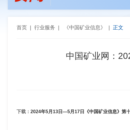
孙焕泉
李全生
陈长宏
陈景
张斗群
王乐译
唐 社
董建
“能参与西芒杜项目，再苦再累都值得”——天津华
高同栓
任 辉
罗智波
车长
首页
|
行业服务
|
《中国矿业信息》
|
正文
希尔威参股企业实现厄瓜多尔金铜矿勘探重大突破 
金川集团与武汉科技大学座谈交流
中国矿业网：20
下载：
2024年5月13日—5月17日《中国矿业信息》第十