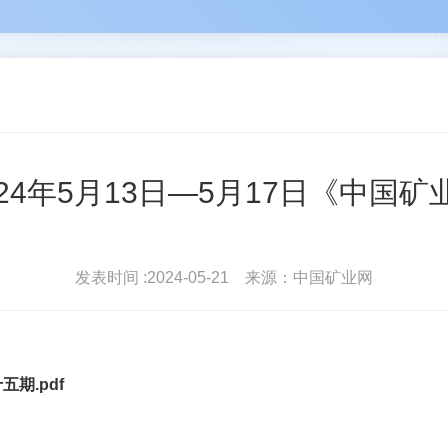
河
苑占永
驻会
丛卫克
协会简介
协会
雄
王进平
北地...
波
单孔...
会员登录
常务理
24年5月13日—5月17日《中国
发表时间 :2024-05-21 来源：中国矿业网
五期.pdf