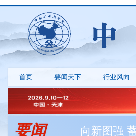
首页
要闻天下
行业风向
行业资讯
地勘诚信
国际动态
标准建设
市场行情
绿色矿
会长
会员资讯
负责人
程利伟
程利伟
王永才
王炯辉
王蕾
探矿工程所自主研发数字岩心钻机，最大钻进深度达
要闻
冯 玉
刘 钦
刘炳宇
邹玮
向新图强 
中国矿业大学筹建战略矿产资源学院