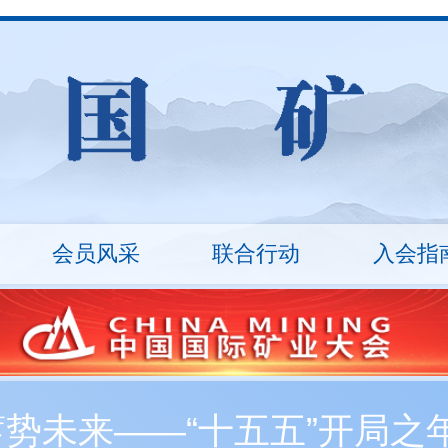
会员风采
联合行动
入会指
山
统计数据
ESG治理
矿业沙龙
行业报告
万里行
技术装备
入会流程
技能竞赛
会员
十
秘书长
会员展示
协会架构
会员
丛革臣
车长波
20...
刘敬锟
监事长
蓄势未来——“十五五”开局
新入会会员