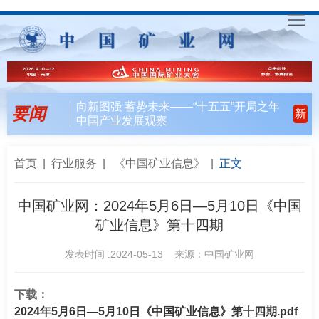
首
页
要
向新图强 蓄势未来——“十五五”开局之年
要闻
新
中国产业发展观察
闻
行
天
业
会
首页
|
行业服务
|
《中国矿业信息》
|
正文
下
风
员
联
中国矿业网：2024年5月6日—5月10日《中国
矿业信息》第十四期
向
风
合
入
发表时间 :2024-05-13 来源：中国矿业网
采
行
会
矿
动
指
联
English
下载：
2024年5月6日—5月10日《中国矿业信息》第十四期.pdf