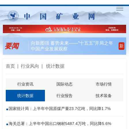
首
页
要
向新图强 蓄势未来——“十五五”开局之年
要闻
新
中国产业发展观察
闻
行
天
业
会
首页
|
行业风向
| 统计数据
下
风
员
联
行业资讯
国际动态
市场行情
向
风
合
入
统计数据
行业报告
技术装备
采
行
会
矿
国家统计局：上半年中国原煤产量23.7亿吨，同比降1.7%
动
指
联
English
海关总署：上半年中国出口钢材5487.4万吨，同比降5.6%