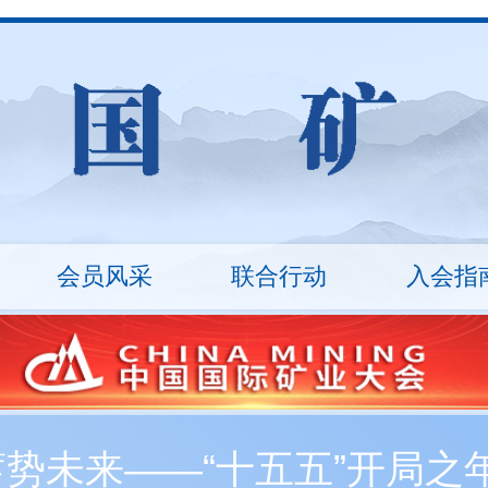
会员风采
联合行动
入会指
山
统计数据
ESG治理
矿业沙龙
行业报告
万里行
技术装备
入会流程
技能竞赛
会员
十
秘书长
会员展示
协会架构
会员
丛革臣
车长波
20...
刘敬锟
监事长
蓄势未来——“十五五”开局
新入会会员