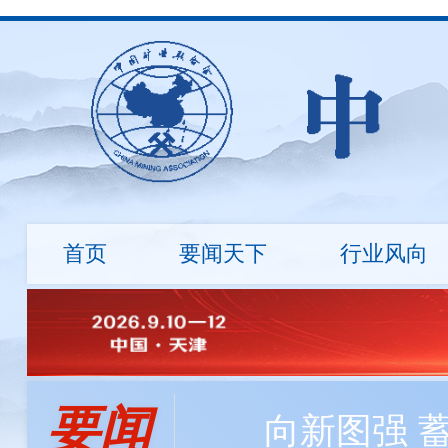
首页
要闻天下
行业风向
行业资讯
地勘诚信
国际动态
标准建设
市场行情
绿色矿
会长
会员资讯
负责人
程利伟
程利伟
王永才
王炯辉
王蕾
探矿工程所自主研发数字岩心钻机，最大钻进深度达
要闻
冯 玉
刘 钦
刘炳宇
邹玮
向新图强 
中国矿业大学筹建战略矿产资源学院