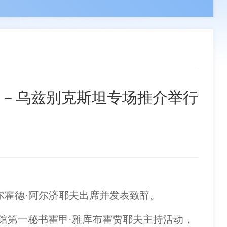
领导
负责人
副会长单位
章程
组织机构
分支机构
联系我们
事单位
理事单位
会员单位
－－乌兹别克斯坦专场推介举行
尔霍德·阿尔济耶夫出席并发表致辞。
馆第一秘书霍甲·雅库布霍贾耶夫主持活动，