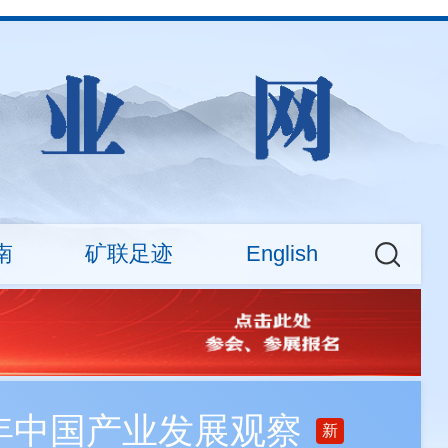
南
矿联足迹
English
权益
大新闻
CMA News
会费标准
矿业权交易专场活动
About
查询
之年中国产业发展观察
新