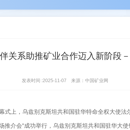
河
苑占永
驻会
丛卫克
协会简介
协会
雄
王进平
北地...
波
单孔...
会员登录
常务理
伴关系助推矿业合作迈入新阶段
发表时间 :2025-11-07 来源：中国矿业网
开幕式上，乌兹别克斯坦共和国驻华特命全权大使法
推介会”成功举行，乌兹别克斯坦共和国驻华大使