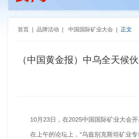
孙焕泉
李全生
陈长宏
陈景
张斗群
王乐译
唐 社
董建
“能参与西芒杜项目，再苦再累都值得”——天津华
高同栓
任 辉
罗智波
车长
首页
|
品牌活动
|
中国国际矿业大会
|
正文
希尔威参股企业实现厄瓜多尔金铜矿勘探重大突破 
金川集团与武汉科技大学座谈交流
（中国黄金报）中乌全天候伙
10月23日，在2025中国国际矿业大会
在上午的论坛上，“乌兹别克斯坦矿业专场