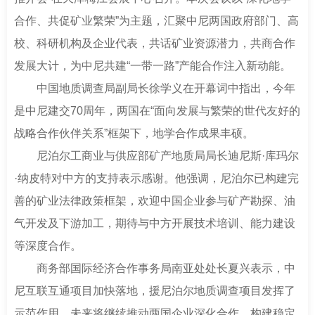
南
足
合作、共促矿业繁荣”为主题，汇聚中尼两国政府部门、高
迹
校、科研机构及企业代表，共话矿业资源潜力，共商合作
发展大计，为中尼共建“一带一路”产能合作注入新动能。
中国地质调查局副局长徐学义在开幕词中指出，今年
是中尼建交70周年，两国在“面向发展与繁荣的世代友好的
战略合作伙伴关系”框架下，地学合作成果丰硕。
尼泊尔工商业与供应部矿产地质局局长迪尼斯·库玛尔
·纳皮特对中方的支持表示感谢。他强调，尼泊尔已构建完
善的矿业法律政策框架，欢迎中国企业参与矿产勘探、油
气开发及下游加工，期待与中方开展技术培训、能力建设
等深度合作。
商务部国际经济合作事务局南亚处处长夏兴表示，中
尼互联互通项目加快落地，援尼泊尔地质调查项目发挥了
示范作用，未来将继续推动两国企业深化合作，构建稳定