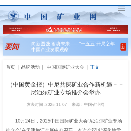
首
页
要
向新图强 蓄势未来——“十五五”开局之年
要闻
新
中国产业发展观察
闻
行
天
业
会
首页
|
品牌活动
|
中国国际矿业大会
|
正文
下
风
员
联
（中国黄金报）中尼共探矿业合作新机遇－－
尼泊尔矿业专场推介会举办
向
风
合
入
发表时间 :2025-11-07 来源：中国矿业网
采
行
会
矿
动
指
联
English
10月24日，2025中国国际矿业大会“尼泊尔矿业专场
推介会”在天津梅江会展中心召开。本次会议以“深化地学