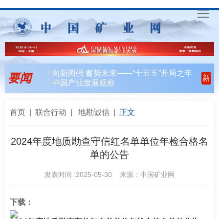
首
页
要
向新图强 蓄势未来——“十五五”开局之年
要闻
新
中国产业发展观察
闻
行
天
业
会
首页
|
联合行动
|
地勘诚信
|
正文
下
风
员
联
2024年度地质勘查守信红名单单位年检合格名
单的公告
向
风
合
入
发表时间 :2025-05-30 来源：中国矿业网
采
行
会
矿
动
指
联
English
下载：