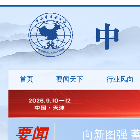
首页
要闻天下
行业风向
行业资讯
地勘诚信
国际动态
标准建设
市场行情
绿色矿
会长
会员资讯
负责人
程利伟
程利伟
王永才
王炯辉
王蕾
探矿工程所自主研发数字岩心钻机，最大钻进深度达
要闻
冯 玉
刘 钦
刘炳宇
邹玮
向新图强 
中国矿业大学筹建战略矿产资源学院