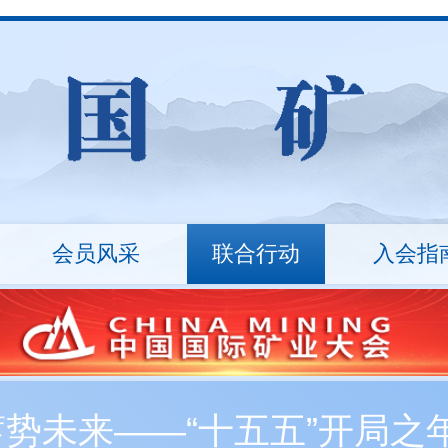
会员风采
联合行动
入会指
山
统计数据
ESG治理
矿业沙龙
行业报告
万里行
技术装备
入会流程
技能竞赛
会员
十
秘书长
会员展示
协会架构
会员
丛革臣
车长波
20...
刘敬锟
监事长
蓄势未来——“十五五”开局
新入会会员