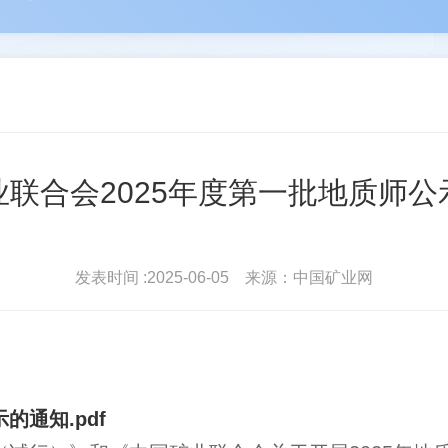
河
苑占永
驻会
丛卫克
协会简介
协会
雄
王进平
北地...
波
单孔...
会员登录
常务理
业联合会2025年度第一批地质师公
发表时间 :2025-06-05 来源：中国矿业网
的通知.pdf