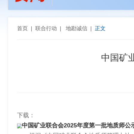
孙焕泉
李全生
陈长宏
陈景
张斗群
王乐译
唐 社
董建
“能参与西芒杜项目，再苦再累都值得”——天津华
高同栓
任 辉
罗智波
车长
首页
|
联合行动
|
地勘诚信
|
正文
希尔威参股企业实现厄瓜多尔金铜矿勘探重大突破 
金川集团与武汉科技大学座谈交流
中国矿
下载：
中国矿业联合会2025年度第一批地质师公示