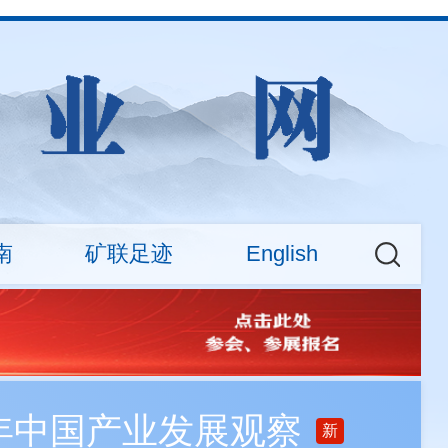
南
矿联足迹
English
权益
大新闻
CMA News
会费标准
矿业权交易专场活动
About
查询
之年中国产业发展观察
新