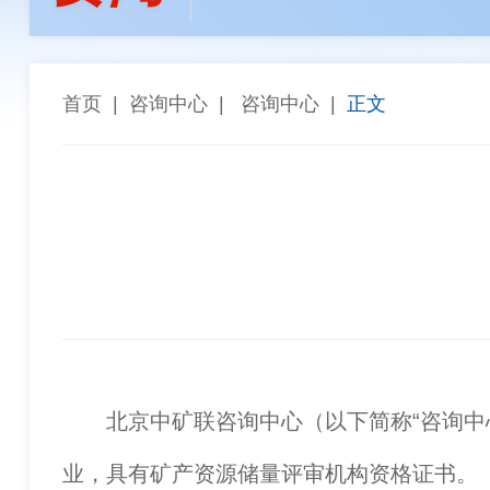
孙焕泉
李全生
陈长宏
陈景
张斗群
王乐译
唐 社
董建
“能参与西芒杜项目，再苦再累都值得”——天津华
高同栓
任 辉
罗智波
车长
首页
|
咨询中心
|
咨询中心
|
正文
希尔威参股企业实现厄瓜多尔金铜矿勘探重大突破 
金川集团与武汉科技大学座谈交流
北京中矿联咨询中心（以下简称“咨询中心”
业，具有矿产资源储量评审机构资格证书。