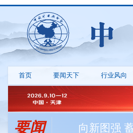
首页
要闻天下
行业风向
行业资讯
地勘诚信
国际动态
标准建设
市场行情
绿色矿
会长
会员资讯
负责人
程利伟
程利伟
王永才
王炯辉
王蕾
探矿工程所自主研发数字岩心钻机，最大钻进深度达
要闻
冯 玉
刘 钦
刘炳宇
邹玮
向新图强 
中国矿业大学筹建战略矿产资源学院