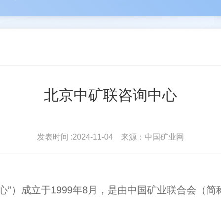
河
苑占永
驻会
丛卫克
协会简介
协会
雄
王进平
北地...
波
单孔...
会员登录
常务理
北京中矿联咨询中心
发表时间 :2024-11-04 来源：中国矿业网
）成立于1999年8月，是由中国矿业联合会（简