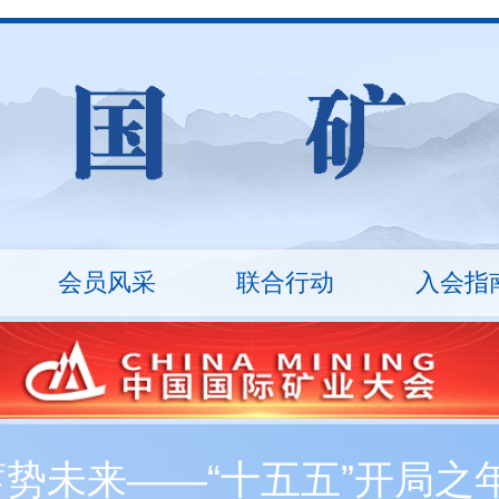
会员风采
联合行动
入会指
山
统计数据
ESG治理
矿业沙龙
行业报告
万里行
技术装备
入会流程
技能竞赛
会员
十
秘书长
会员展示
协会架构
会员
丛革臣
车长波
20...
刘敬锟
监事长
蓄势未来——“十五五”开局
新入会会员