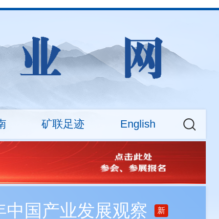
南
矿联足迹
English
权益
大新闻
CMA News
会费标准
矿业权交易专场活动
About
查询
之年中国产业发展观察
新