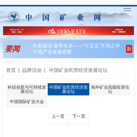
首
页
要
向新图强 蓄势未来——“十五五”开局之年
要闻
新
中国产业发展观察
闻
行
天
业
会
首页
|
品牌活动
| 中国矿业民营经济发展论坛
下
风
员
联
科技创新与可持续发
中国矿业民营经济发
海外矿业高级投资论
展论坛
展论坛
坛
向
风
合
入
中国国际矿业大会
采
行
会
矿
上一页
下一页
动
指
联
English