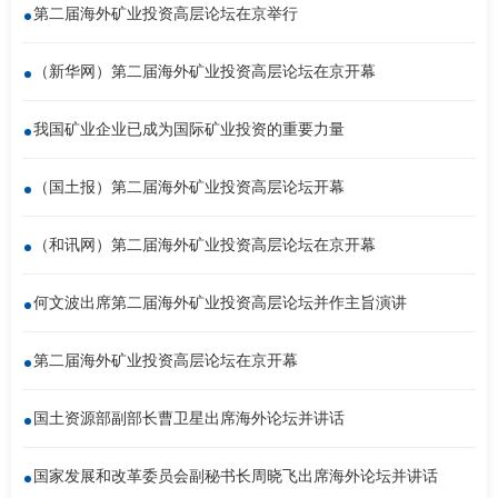
第二届海外矿业投资高层论坛在京举行
（新华网）第二届海外矿业投资高层论坛在京开幕
我国矿业企业已成为国际矿业投资的重要力量
（国土报）第二届海外矿业投资高层论坛开幕
（和讯网）第二届海外矿业投资高层论坛在京开幕
何文波出席第二届海外矿业投资高层论坛并作主旨演讲
第二届海外矿业投资高层论坛在京开幕
国土资源部副部长曹卫星出席海外论坛并讲话
国家发展和改革委员会副秘书长周晓飞出席海外论坛并讲话